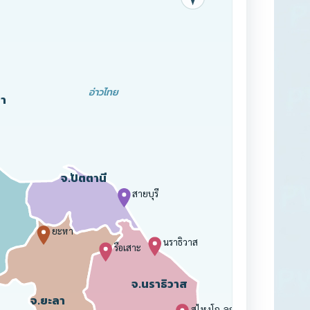
อ่าวไทย
า
จ.ปัตตานี
สายบุรี
ยะหา
นราธิวาส
รือเสาะ
จ.นราธิวาส
จ.ยะลา
สุไหงโก-ลก