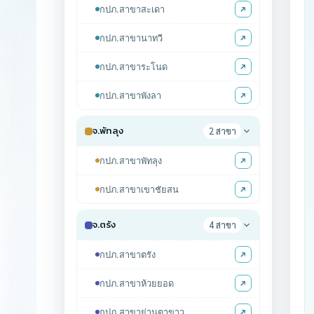
เว็บไซต์
กปภ.สาขาสะเดา
(Sitemap)
ตัว
กปภ.สาขานาทวี
ช่วย
เหลือ
กปภ.สาขาระโนด
การ
เข้า
กปภ.สาขาพังลา
ถึง
เว็บไซต์
หน้า
จ.พัทลุง
2 สาขา
หลัก
หรือ
กปภ.สาขาพัทลุง
โฮมเพจ
หน้า
กปภ.สาขาเขาชัยสน
แจ้ง
เรื่อง
ร้อง
จ.ตรัง
4 สาขา
เรียน
หน้า
กปภ.สาขาตรัง
โทรศัพท์,โทรสาร,อีเมล์
หน้า
กปภ.สาขาห้วยยอด
คำถาม
ยอด
กปภ.สาขาย่านตาขาว