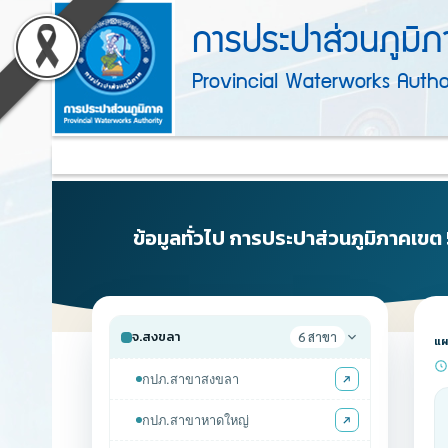
Accessibility
หน้า
ตรา
ข้าม
การประปาส่วนภูมิ
ไป
สัญลักษณ์
แรก
ยัง
Provincial Waterworks Author
เนื้อหา
และ
(การ
(Skip
ค่า
to
ประปา
content)
นิยม
Main
ข้าม
ส่วน
ไป
การ
Menu
ยัง
ภูมิภาค)
ประปา
เมนู
(Skip
ข้อมูลทั่วไป การประปาส่วนภูมิภาคเข
ส่วน
to
ภูมิภาค
menu)
หน้า
ค้นหา
ข้อมูล
จ.สงขลา
6 สาขา
แผน
ใน
เว็บไซต์
กปภ.สาขาสงขลา
(Search)
หน้า
กปภ.สาขาหาดใหญ่
แผนผัง