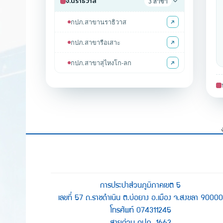
จ.นราธิวาส
3 สาขา
กปภ.สาขานราธิวาส
กปภ.สาขารือเสาะ
กปภ.สาขาสุไหงโก-ลก
การประปาส่วนภูมิภาคเขต 5
เลขที่ 57 ถ.ราชดำเนิน ต.บ่อยาง อ.เมือง จ.สงขลา 90000
โทรศัพท์ 074311245
สายด่วน กปภ. 1662