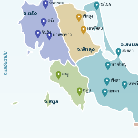
ห้วยยอด
ระโนด
จ.ตรัง
พัทลุง
ตรัง
เขาชัยสน
กันตัง
ย่านตาขาว
จ.สงขล
จ.พัทลุง
สงขลา
ทะเลอันดามัน
หาดใหญ่
ละงู
พังลา
นาทวี
สตูล
สะเดา
จ.สตูล