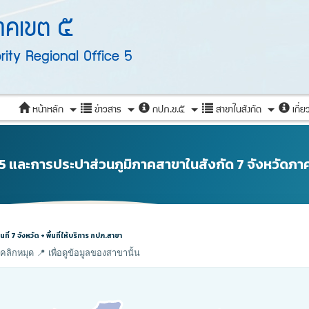
ภาคเขต ๕
ity Regional Office 5
หน้าหลัก
ข่าวสาร
กปภ.ข.๕
สาขาในสังกัด
เกี่ย
+
+
+
+
ต 5 และการประปาส่วนภูมิภาคสาขาในสังกัด 7 จังหวัดภา
ที่ 7 จังหวัด + พื้นที่ให้บริการ กปภ.สาขา
คลิกหมุด 📍 เพื่อดูข้อมูลของสาขานั้น