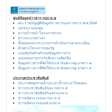
เว็บไซต์
(Sitemap)
ตัว
ช่วย
ศูนย์ข้อมูลข่าวสาร กปภ.ข.๕
เหลือ
พระราชบัญญัติข้อมูลข่าวสารของราชการ พ.ศ.2540
การ
เอกชนร่วมลงทุน
เข้า
ความก้าวหน้าโครงการต่างๆ
ถึง
ข่าวประกวดราคา
เว็บไซต์
ขั้นตอนและกระบวนการดำเนินการตามระเบียบ
หน้า
ตัวอย่างโครงการของรัฐ
หลัก
แบบฟอร์มสำหรับขอข้อมูลข่าวสาร
หรือ
แบบสอบถามการรับฟังความคิดเห็น
โฮมเพจ
ข้อมูลข่าวสารที่จัดให้ประชาชนตรวจดู มาตรา ๗
หน้า
ข้อมูลข่าวสารที่จัดให้ประชาชนตรวจดู มาตรา ๙
แจ้ง
เรื่อง
ประกาศ/ประชาสัมพันธ์
ร้อง
ประกาศหยุดจ่ายน้ำประปา/น้ำประปาไหลอ่อน
เรียน
ข่าวประชาสัมพันธ์ของ กปภ.ข.๕
หน้า
ข่าวประชาสัมพันธ์ของส่วนกลาง
โทรศัพท์,โทรสาร,อีเมล์
ข่าวสมัครงานของ กปภ.ข.๕
หน้า
ข่าวสมัครงานของส่วนกลาง
คำถาม
ยอด