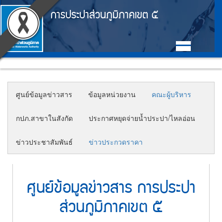
Accessibility
หน้า
ตรา
ข้าม
การประปาส่วนภูมิภาคเขต ๕
ไป
สัญลักษณ์
แรก
ยัง
เนื้อหา
และ
(การ
(Skip
ค่า
to
ประปา
Main
content)
นิยม
ข้าม
Menu
ส่วน
ไป
การ
ยัง
ศูนย์ข้อมูลข่าวสาร
ข้อมูลหน่วยงาน
คณะผู้บริหาร
ภูมิภาค)
ประปา
เมนู
(Skip
ส่วน
กปภ.สาขาในสังกัด
ประกาศหยุดจ่ายน้ำประปา/ไหลอ่อน
to
ภูมิภาค
menu)
ข่าวประชาสัมพันธ์
ข่าวประกวดราคา
หน้า
ค้นหา
ข้อมูล
ใน
ศูนย์ข้อมูลข่าวสาร การประปา
เว็บไซต์
(Search)
ส่วนภูมิภาคเขต ๕
หน้า
แผนผัง