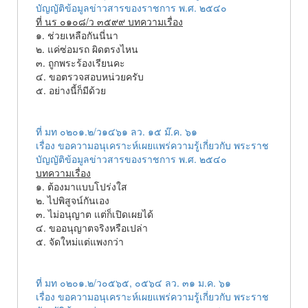
บัญญัติข้อมูลข่าวสารของราชการ พ.ศ. ๒๕๔๐
ที่ นร ๐๑๐๘/ว ๓๕๙๙ บทความเรื่อง
๑. ช่วยเหลือกันนี่นา
๒. แค่ซ่อมรถ ผิดตรงไหน
๓. ถูกพระร้องเรียนคะ
๔. ขอตรวจสอบหน่วยครับ
๕. อย่างนี้ก็มีด้วย
ที่ มท ๐๒๐๑.๒/ว๑๔๖๑ ลว. ๑๕ ม๊.ค. ๖๑
เรื่อง ขอความอนุเคราะห์เผยแพร่ความรู้เกี่ยวกับ พระราช
บัญญัติข้อมูลข่าวสารของราชการ พ.ศ. ๒๕๔๐
บทความเรื่อง
๑. ต้องมาแบบโปร่งใส
๒. ไปพิสูจน์กันเอง
๓. ไม่อนุญาต แต่ก็เปิดเผยได้
๔. ขออนุญาตจริงหรือเปล่า
๕. จัดใหม่แต่แพงกว่า
ที่ มท ๐๒๐๑.๒/ว๐๕๖๕, ๐๕๖๔ ลว. ๓๑ ม.ค. ๖๑
เรื่อง ขอความอนุเคราะห์เผยแพร่ความรู้เกี่ยวกับ พระราช