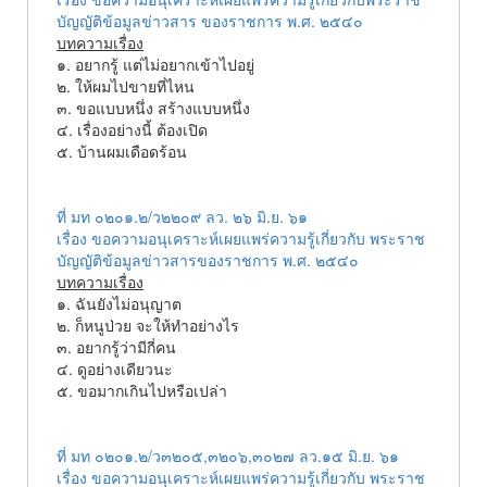
บัญญัติข้อมูลข่าวสาร ของราชการ พ.ศ. ๒๕๔๐
บทความเรื่อง
๑. อยากรู้ แต่ไม่อยากเข้าไปอยู่
๒. ให้ผมไปขายที่ไหน
๓. ขอแบบหนึ่ง สร้างแบบหนึ่ง
๔. เรื่องอย่างนี้ ต้องเปิด
๕. บ้านผมเดือดร้อน
ที่ มท ๐๒๐๑.๒/ว๒๒๐๙ ลว. ๒๖ มิ.ย. ๖๑
เรื่อง ขอความอนุเคราะห์เผยแพร่ความรู้เกี่ยวกับ พระราช
บัญญัติข้อมูลข่าวสารของราชการ พ.ศ. ๒๕๔๐
บทความเรื่อง
๑. ฉันยังไม่อนุญาต
๒. ก็หนูป่วย จะให้ทำอย่างไร
๓. อยากรู้ว่ามีกี่คน
๔. ดูอย่างเดียวนะ
๕. ขอมากเกินไปหรือเปล่า
ที่ มท ๐๒๐๑.๒/ว๓๒๐๕,๓๒๐๖,๓๐๒๗ ลว.๑๕ มิ.ย. ๖๑
เรื่อง ขอความอนุเคราะห์เผยแพร่ความรู้เกี่ยวกับ พระราช