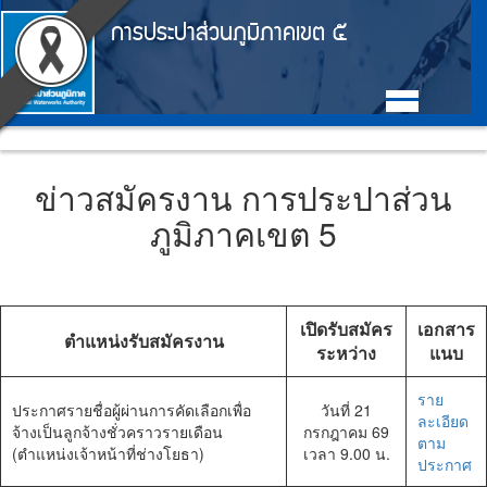
Accessibility
หน้า
ตรา
ข้าม
การประปาส่วนภูมิภาคเขต ๕
ไป
สัญลักษณ์
แรก
ยัง
เนื้อหา
และ
(การ
(Skip
ค่า
to
ประปา
Main
content)
นิยม
ข้าม
Menu
ส่วน
ไป
การ
ข่าวสมัครงาน การประปาส่วน
ยัง
ภูมิภาค)
ประปา
ภูมิภาคเขต 5
เมนู
(Skip
ส่วน
to
ภูมิภาค
menu)
หน้า
เปิดรับสมัคร
เอกสาร
ค้นหา
ตำแหน่งรับสมัครงาน
ระหว่าง
แนบ
ข้อมูล
ใน
ราย
เว็บไซต์
ประกาศรายชื่อผู้ผ่านการคัดเลือกเพื่อ
วันที่ 21
ละเอียด
(Search)
จ้างเป็นลูกจ้างชั่วคราวรายเดือน
กรกฎาคม 69
ตาม
หน้า
(ตำแหน่งเจ้าหน้าที่ช่างโยธา)
เวลา 9.00 น.
ประกาศ
แผนผัง